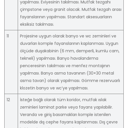
yapılması. Eviyesinin takılması. Mutfak tezgahı
çimpstone veya granit olacak. Mutfak tezgah arası
fayanslarının yapılması. Standart aksesuarların
eksiksiz takılması.
11
Projesine uygun olarak banyo ve wc zeminleri ve
duvarları komple fayanslarının kaplanması. Uygun
ölçüde duşakabinin (6 mm, demperli, kumlu cam,
tekneli) yapılması. Banyo havalandırma
penceresinin takılması ve menfez montajının
yapılması. Banyo asma tavanının (30×30 metal
asma tavan) olarak yapılması. Gömme rezervuarlı
klozetin banyo ve wc’ye yapılması.
12
İsteğe bağlı olarak tüm koridor, mutfak ıslak
zeminleri laminat parke veya fayans yapılabilir.
Veranda ve giriş basamakları komple istenilen
modelde dış cephe fayans kaplanması. Dış çevre