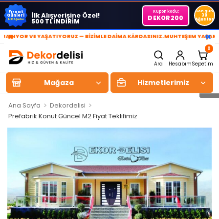
Kupon kodu:
Son gün
Fırsat
İlk Alışverişine Özel!
Günleri
30
DEKOR200
Ağustos
500 TL İNDİRİM
1-30 Ağustos
»
«
YOR VE YAŞATIYORUZ — BİZİMLE DAİMA KÂRDASINIZ.
MUHTEŞEM YAŞAM ALANL
0
Ara
Hesabım
Sepetim
Mağaza
Hizmetlerimiz
>
>
Ana Sayfa
Dekordelisi
Prefabrik Konut Güncel M2 Fiyat Teklifimiz