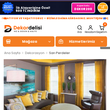
Kupon kodu:
Son gün
Fırsat
İlk Alışverişine Özel!
Günleri
30
DEKOR200
Ağustos
500 TL İNDİRİM
1-30 Ağustos
»
«
TIYOR VE YAŞATIYORUZ — BİZİMLE DAİMA KÂRDASINIZ.
MUHTEŞEM YAŞAM ALA
0
Ara
Hesabım
Sepetim
Mağaza
Hizmetlerimiz
>
>
Ana Sayfa
Dekorasyon
Sarı Perdeler