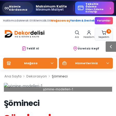
Taksitle
∞
Maksimum Kalite
Bizimle
›
Ödeme
Minimum Maliyet
Kârdasınız
Elden Ödeme
Kolaylığı
Hakkımızda
Merak Ettikleriniz
BLOG
Mağazanı aç
Yardım & Destek
Yorumlar
0
Ara
Hesabım
Sepetim
Teklif Al
Ücretsiz Keşif
Mağaza
Hizmetlerimiz
>
>
Ana Sayfa
Dekorasyon
Şömineci
şömine-modelleri-1
Şömineci