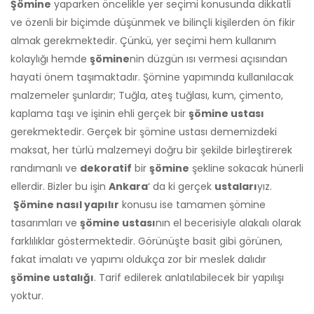
Şömine
yaparken öncelikle yer seçimi konusunda dikkatli
ve özenli bir biçimde düşünmek ve bilinçli kişilerden ön fikir
almak gerekmektedir. Çünkü, yer seçimi hem kullanım
kolaylığı hemde
şömine
nin düzgün ısı vermesi açısından
hayati önem taşımaktadır. Şömine yapımında kullanılacak
malzemeler şunlardır; Tuğla, ateş tuğlası, kum, çimento,
kaplama taşı ve işinin ehli gerçek bir
şömine ustası
gerekmektedir. Gerçek bir şömine ustası dememizdeki
maksat, her türlü malzemeyi doğru bir şekilde birleştirerek
randımanlı ve
dekoratif
bir
şömine
şekline sokacak hünerli
ellerdir. Bizler bu işin
Ankara
‘ da ki gerçek
ustaları
yız.
Şömine nasıl yapılır
konusu ise tamamen şömine
tasarımları ve
şömine ustası
nın el becerisiyle alakalı olarak
farklılıklar göstermektedir. Görünüşte basit gibi görünen,
fakat imalatı ve yapımı oldukça zor bir meslek dalıdır
şömine ustalığı
. Tarif edilerek anlatılabilecek bir yapılışı
yoktur.