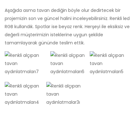
Aşağıda asma tavan dediğin böyle olur dedirtecek bir
projemizin son ve güncel halini inceleyebilirsiniz. Renkli led
RGB kullandık. Spotlar ise beyaz renk. Herşeyi ile eksiksiz ve
değerli müşterimizin isteklerine uygun şekilde
tamamlayarak gününde teslim ettik.
Şu sayfalarımızı da ziyaret ederek farklı tadilat ve
dekorasyon projelerimiz hakkında da bilgi sahibi