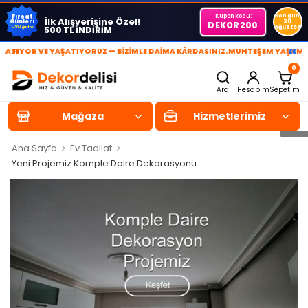
Kupon kodu:
Son gün
Fırsat
İlk Alışverişine Özel!
Günleri
30
DEKOR200
Ağustos
500 TL İNDİRİM
1-30 Ağustos
»
«
 VE YAŞATIYORUZ — BİZİMLE DAİMA KÂRDASINIZ.
MUHTEŞEM YAŞAM ALANLAR
0
Ara
Hesabım
Sepetim
Mağaza
Hizmetlerimiz
>
>
Ana Sayfa
Ev Tadilat
Yeni Projemiz Komple Daire Dekorasyonu