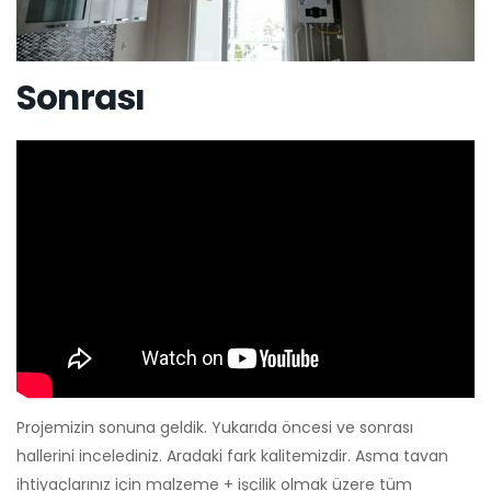
Sonrası
Projemizin sonuna geldik. Yukarıda öncesi ve sonrası
hallerini incelediniz. Aradaki fark kalitemizdir. Asma tavan
ihtiyaçlarınız için malzeme + işçilik olmak üzere tüm