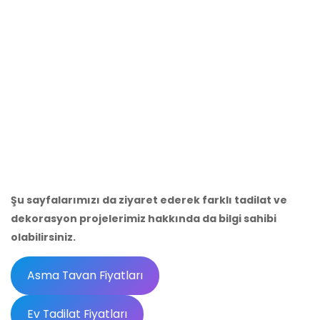
olabilirsiniz.
Asma Tavan Fiyatları
Ev Tadilat Fiyatları
Komple Ev Tadilatı
Ev Tadilatı Dediğin Böyle Olur
İLGİLİ BAŞLIKLAR:
asma tavan duvar kağıdı, boya tavan ve
kağıt, komple ev dekorasyon, dekorasyon evler için,
dekordelisi projeler,
Tags:
Asma Tavan Duvar Kağıdı
Boya Tavan Ve Kağıt
Dekorasyon Evler Için
Dekordelisi Projeler