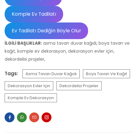
Komple Ev Dekorasyon
ÖNCEKI YAZILAR
SONRAKI YAZI
İlgili Yazılar
07
EYL