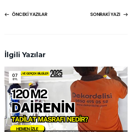
120 M2 DAİRENİN TADİLAT MASRAFI
Dekordelisi
7 Eylül 2025
by
120 m2 Dairenin Anahtar Teslim Yenilenme Maliyeti
Devamını Oku
Yorum Yok