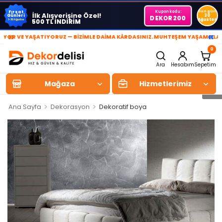
Kupon kodu:
Son gün
Fırsat
İlk Alışverişine Özel!
Günleri
30
DEKOR200
Ağustos
500 TL İNDİRİM
1-30 Ağustos
»
«
VE YAŞATIYORUZ — BİZİMLE DAİMA KÂRDASINIZ.
MUHTEŞEM YAŞAM ALANLARI 
0
Ara
Hesabım
Sepetim
Mağaza
Hizmetlerimiz
>
>
Ana Sayfa
Dekorasyon
Dekoratif boya