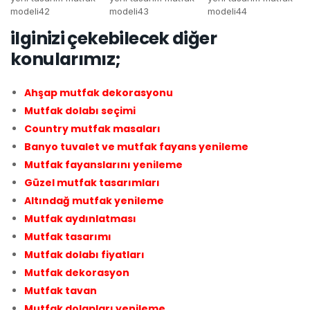
konularımız;
Ahşap mutfak dekorasyonu
Mutfak dolabı seçimi
Country mutfak masaları
Banyo tuvalet ve mutfak fayans yenileme
Mutfak fayanslarını yenileme
Güzel mutfak tasarımları
Altındağ mutfak yenileme
Mutfak aydınlatması
Mutfak tasarımı
Mutfak dolabı fiyatları
Mutfak dekorasyon
Mutfak tavan
Mutfak dolapları yenileme
Mutfak dekorasyonu
Mutfak dolapları