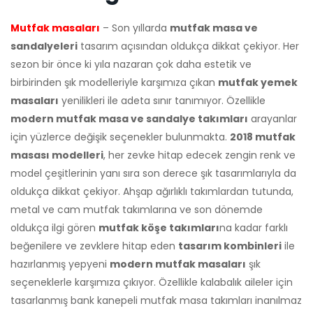
Mutfak masaları
– Son yıllarda
mutfak masa ve
sandalyeleri
tasarım açısından oldukça dikkat çekiyor. Her
sezon bir önce ki yıla nazaran çok daha estetik ve
birbirinden şık modelleriyle karşımıza çıkan
mutfak yemek
masaları
yenilikleri ile adeta sınır tanımıyor. Özellikle
modern mutfak masa ve sandalye takımları
arayanlar
için yüzlerce değişik seçenekler bulunmakta.
2018 mutfak
masası modelleri
, her zevke hitap edecek zengin renk ve
model çeşitlerinin yanı sıra son derece şık tasarımlarıyla da
oldukça dikkat çekiyor. Ahşap ağırlıklı takımlardan tutunda,
metal ve cam mutfak takımlarına ve son dönemde
oldukça ilgi gören
mutfak köşe takımları
na kadar farklı
beğenilere ve zevklere hitap eden
tasarım kombinleri
ile
hazırlanmış yepyeni
modern mutfak masaları
şık
seçeneklerle karşımıza çıkıyor. Özellikle kalabalık aileler için
tasarlanmış bank kanepeli mutfak masa takımları inanılmaz