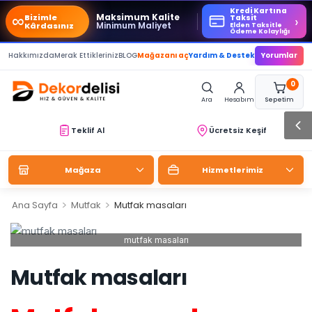
Kredi Kartına
∞
Maksimum Kalite
Bizimle
›
Taksit
Minimum Maliyet
Kârdasınız
Elden Taksitle
Ödeme Kolaylığı
Hakkımızda
Merak Ettikleriniz
BLOG
Mağazanı aç
Yardım & Destek
Yorumlar
0
Ara
Hesabım
Sepetim
Teklif Al
Ücretsiz Keşif
Mağaza
Hizmetlerimiz
>
>
Ana Sayfa
Mutfak
Mutfak masaları
mutfak masaları
Mutfak masaları