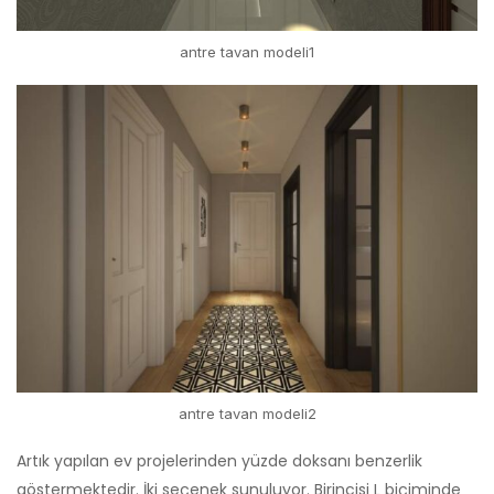
antre tavan modeli1
antre tavan modeli2
Artık yapılan ev projelerinden yüzde doksanı benzerlik
göstermektedir. İki seçenek sunuluyor. Birincisi L biçiminde