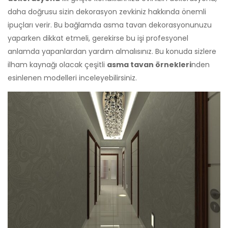
daha doğrusu sizin dekorasyon zevkiniz hakkında önemli
ipuçları verir. Bu bağlamda asma tavan dekorasyonunuzu
yaparken dikkat etmeli, gerekirse bu işi profesyonel
anlamda yapanlardan yardım almalısınız. Bu konuda sizlere
ilham kaynağı olacak çeşitli
asma tavan örnekleri
nden
esinlenen modelleri inceleyebilirsiniz.