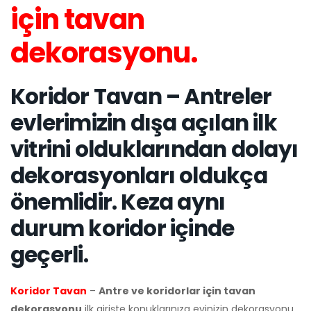
için tavan
dekorasyonu.
Koridor Tavan – Antreler
evlerimizin dışa açılan ilk
vitrini olduklarından dolayı
dekorasyonları oldukça
önemlidir. Keza aynı
durum koridor içinde
geçerli.
Koridor Tavan
–
Antre ve koridorlar için tavan
dekorasyonu
ilk girişte konuklarınıza evinizin dekorasyonu,