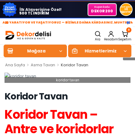
Kupon kodu:
Son gün
Fırsat
İlk Alışverişine Özel!
Günleri
30
DEKOR200
Ağustos
500 TL İNDİRİM
1-30 Ağustos
»
«
 YARATIYOR VE YAŞATIYORUZ — BİZİMLE DAİMA KÂRDASINIZ.
MUHTEŞEM YAŞA
0
Ara
Hesabım
Sepetim
Mağaza
Hizmetlerimiz
>
>
Ana Sayfa
Asma Tavan
Koridor Tavan
koridor tavan
Koridor Tavan
Koridor Tavan –
Antre ve koridorlar