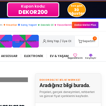
Kupon kodu:
Son gün
30
DEKOR200
Ağustos
im
✦
Fırsatlar
☀
Satış Yapın!
♥
Destek Ol
♥
Favorilerim
Dekordelisi Plus
0
nlarım
Kuponlarım
Giriş Yap / Üye Ol
Sepetim
AKSESUAR
ELEKTRONİK
EV & YAŞAM
Beğendiklerim
Karşılaştır
DEKORDELISI BILGI MERKEZI
Aradığınız bilgi burada.
Projeleri, gerçek deneyimleri, rehberleri
ve güncel fiyat içeriklerini keşfedin.