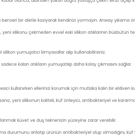
z kadar olunca, dibinden yukarı doğru yavaşça çekin. Biraz açılıp 
ğı benzeri bir aletle kazıyarak kendinizi yormayın. Anway yıkama ön
çin, yeni silikonu çekmeden evvel eski silikon atıklarının büsbütün 
 silikon yumuşatıcı kimyasallar alıp kullanabilirsiniz.
, sadece kalan atıkların yumuşatılıp daha kolay çıkmasını sağlar.
ici kullanırken ellerinizi korumak için mutlaka kalın bir eldiven ku
anız, yeni silikonun kaliteli, küf önleyici, antibakteriyel ve kararm
llanmak küvet ve duş teknenizin yüzeyine zarar verebilir.
arma durumunu anlatıp ürünün antibakteriyel olup olmadığını, kü