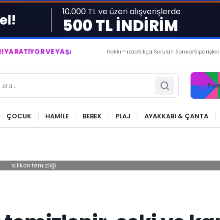
10.000 TL ve üzeri alışverişlerde
el!
500 TL İNDİRİM
IYOR VE YAŞATIYORUZ ● BİZİMLE DAİMA KÂRDASINIZ...
Hakkımızda
Sıkça Sorulan Sorular
Siparişler
Pua
ÇOCUK
HAMİLE
BEBEK
PLAJ
AYAKKABI & ÇANTA
silikon temizliği