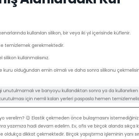
rlarında kullanılan silikon, bir veya iki yıl içerisinde küflenir.
iyice temizlemek gerekmektedir.
silikon kullanmalısınız.
 kuru olduğundan emin olmalı ve daha sonra silikonu çekmelisiniz
iği unutulmamalı ve banyoyu kullandıktan sonra ya da kullanırken k
kurutulması için nemli kalan yerleri paspasla hemen temizlemelisi
 tüyo verelim? 😉 Elastik çekmeden önce bulaşmasını istemediğini
sonra yazımıza hadi devam edelim. Ev, ofis ve birçok alanda sıkça k
yle de oldukça dikkat çekmektedir. Birçok yapıştırma işleminin yanı