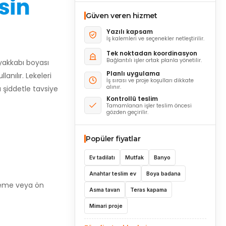
sin
Güven veren hizmet
Yazılı kapsam
İş kalemleri ve seçenekler netleştirilir.
Tek noktadan koordinasyon
Bağlantılı işler ortak planla yönetilir.
ayakkabı boyası
Planlı uygulama
anılır. Lekeleri
İş sırası ve proje koşulları dikkate
alınır.
ı şiddetle tavsiye
Kontrollü teslim
Tamamlanan işler teslim öncesi
gözden geçirilir.
Popüler fiyatlar
Ev tadilatı
Mutfak
Banyo
Anahtar teslim ev
Boya badana
ileme veya ön
Asma tavan
Teras kapama
Mimari proje