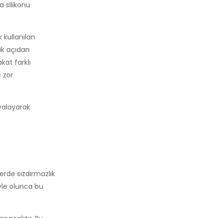
a silikonu
 kullanılan
ik açıdan
kat farklı
e zor
ovalayarak
lerde sızdırmazlık
öyle olunca bu