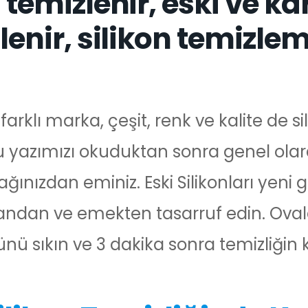
l temizlenir, eski ve k
zlenir, silikon temizle
rklı marka, çeşit, renk ve kalite de si
Bu yazımızı okuduktan sonra genel ola
ağınızdan eminiz. Eski Silikonları yeni g
ndan ve emekten tasarruf edin. Ova
rünü sıkın ve 3 dakika sonra temizliğin 