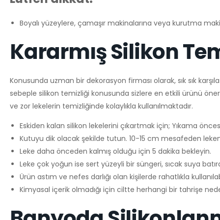
Boyalı yüzeylere, çamaşır makinalarına veya kurutma maki
Kararmış Silikon Te
Konusunda uzman bir dekorasyon firması olarak, sık sık karşıla
sebeple silikon temizliği konusunda sizlere en etkili ürünü öneri
ve zor lekelerin temizliğinde kolaylıkla kullanılmaktadır.
Eskiden kalan silikon lekelerini çıkartmak için; Yıkama önces
Kutuyu dik olacak şekilde tutun. 10-15 cm mesafeden leken
Leke daha önceden kalmış olduğu için 5 dakika bekleyin.
Leke çok yoğun ise sert yüzeyli bir süngeri, sıcak suya batıra
Ürün astım ve nefes darlığı olan kişilerde rahatlıkla kullanılabi
Kimyasal içerik olmadığı için ciltte herhangi bir tahrişe ne
Banyoda Silikonlanm