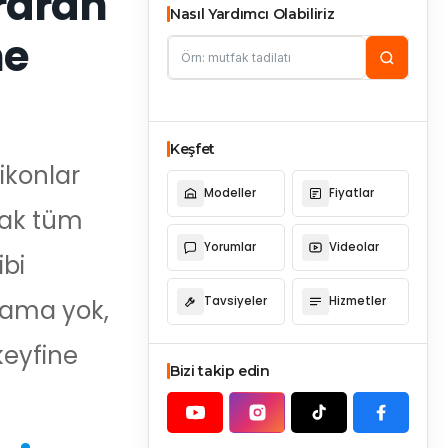
araran
Nasıl Yardımcı Olabiliriz
me
Keşfet
likonlar
Modeller
Fiyatlar
rak tüm
Yorumlar
Videolar
ibi
Tavsiyeler
Hizmetler
lama yok,
keyfine
Bizi takip edin