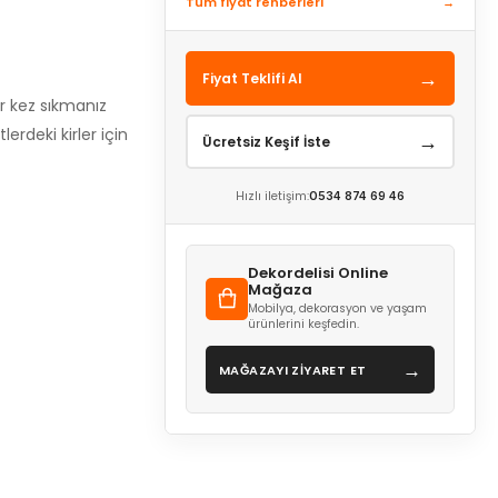
Tüm fiyat rehberleri
→
→
Fiyat Teklifi Al
bir kez sıkmanız
rdeki kirler için
→
Ücretsiz Keşif İste
Hızlı iletişim:
0534 874 69 46
Dekordelisi Online
Mağaza
Mobilya, dekorasyon ve yaşam
ürünlerini keşfedin.
→
MAĞAZAYI ZİYARET ET