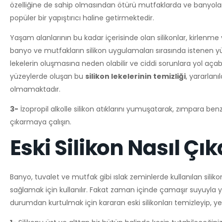
özelliğine de sahip olmasından ötürü mutfaklarda ve banyolarda d
popüler bir yapıştırıcı haline getirmektedir.
Yaşam alanlarının bu kadar içerisinde olan silikonlar, kirlenme v
banyo ve mutfakların silikon uygulamaları sırasında istenen
lekelerin oluşmasına neden olabilir ve ciddi sorunlara yol açabilir
yüzeylerde oluşan bu
silikon lekelerinin temizliği
, yararlanı
olmamaktadır.
3-
İzopropil alkolle silikon atıklarını yumuşatarak, zımpara benze
çıkarmaya çalışın.
Eski Silikon Nasıl Çıka
Banyo, tuvalet ve mutfak gibi ıslak zeminlerde kullanılan siliko
sağlamak için kullanılır. Fakat zaman içinde çamaşır suyuyla ya
durumdan kurtulmak için kararan eski silikonları temizleyip, y