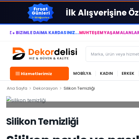
Fırsat
İlk Alışverişine Öz
Günleri
1-30 Ağustos
BİZİMLE DAİMA KÂRDASINIZ...
MUHTEŞEM YAŞAM ALANLARI YARAT
MOBİLYA
KADIN
ERKEK
Hizmetlerimiz
>
>
Ana Sayfa
Dekorasyon
Silikon Temizliği
Silikon Temizliği