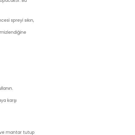
kopacaktır. Bu
cesi spreyi sıkın,
temizlendiğine
llanın.
aya karşı
f ve mantar tutup