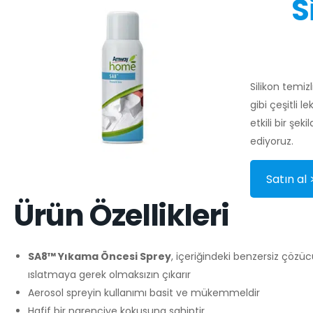
S
Silikon temiz
gibi çeşitli l
etkili bir şe
ediyoruz.
Satın al 
Ürün Özellikleri
SA8™ Yıkama Öncesi Sprey
, içeriğindeki benzersiz çözü
ıslatmaya gerek olmaksızın çıkarır
Aerosol spreyin kullanımı basit ve mükemmeldir
Hafif bir narenciye kokusuna sahiptir