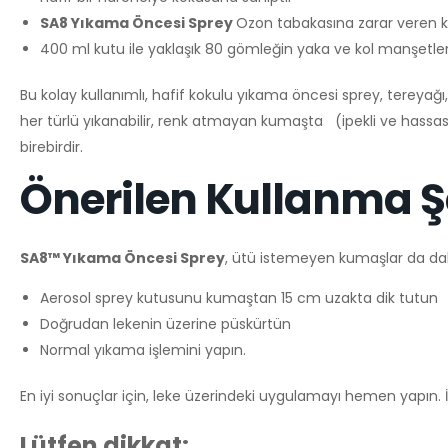
SA8 Yıkama Öncesi Sprey
Ozon tabakasına zarar veren k
400 ml kutu ile yaklaşık 80 gömleğin yaka ve kol manşetler
Bu kolay kullanımlı, hafif kokulu yıkama öncesi sprey, tereyağı, s
her türlü yıkanabilir, renk atmayan kumaşta (ipekli ve hassas 
birebirdir.
Önerilen Kullanma Ş
SA8™ Yıkama Öncesi Sprey
, ütü istemeyen kumaşlar da dahi
Aerosol sprey kutusunu kumaştan 15 cm uzakta dik tutun
Doğrudan lekenin üzerine püskürtün
Normal yıkama işlemini yapın.
En iyi sonuçlar için, leke üzerindeki uygulamayı hemen yapın. İn
Lütfen dikkat: