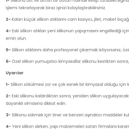
1-
Silikonu üst ve alttan bir bütün halinde kesip tutabileceğini
işlemi tekrarlayarak biraz işinizi kolaylaştırabilirsiniz.
2-
Kalan küçük silikon atıklarını cam kazıyıcı, jilet, maket bıça
4-
Eski silikon atıkları yeni silikonun yapışmasını engellediği i
emin olun.
5-
Silikon atıklarını daha profesyonel çıkarmak istiyorsanız, özel
6-
Özel silikon yumuşatıcı kimyasallar silikonu kestikten sonra
Uyarılar
1-
Silikon sökülmesi zor ve çok esnek bir kimyasal olduğu için kes
2-
Eski silikonu kaldırdıktan sonra, yeniden silikon uygulayacaks
dayanıklı olmasına dikkat edin.
3-
Silikonu sökmek için tiner ve benzeri aşındırıcı maddeler ku
4-
Yeni silikon alırken, yapı malzemeleri satan firmalara kar