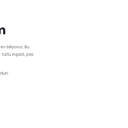
m
ev biliyoruz. Bu
 türlü inşaat, pas
olun.