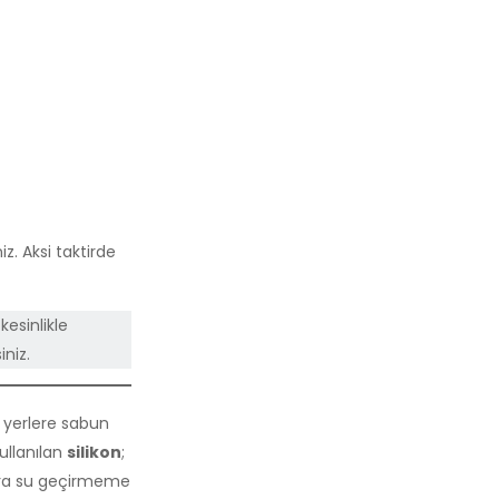
. Aksi taktirde
esinlikle
niz.
z yerlere sabun
ullanılan
silikon
;
 sıra su geçirmeme