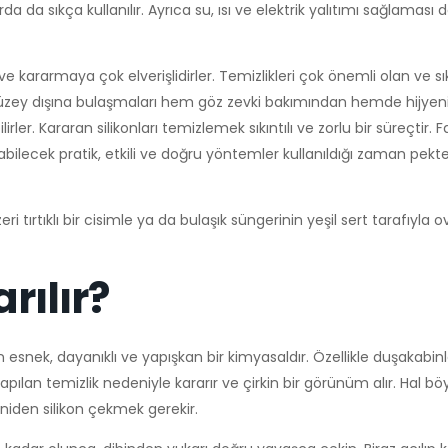
a sıkça kullanılır. Ayrıca su, ısı ve elektrik yalıtımı sağlaması d
e kararmaya çok elverişlidirler. Temizlikleri çok önemli olan ve sık
 yüzey dışına bulaşmaları hem göz zevki bakımından hemde hijyen
ler. Kararan silikonları temizlemek sıkıntılı ve zorlu bir süreçtir. Fa
labilecek pratik, etkili ve doğru yöntemler kullanıldığı zaman pekt
ri tırtıklı bir cisimle ya da bulaşık süngerinin yeşil sert tarafıyla 
rılır?
n esnek, dayanıklı ve yapışkan bir kimyasaldır. Özellikle duşakabin
pılan temizlik nedeniyle kararır ve çirkin bir görünüm alır. Hal b
eniden silikon çekmek gerekir.