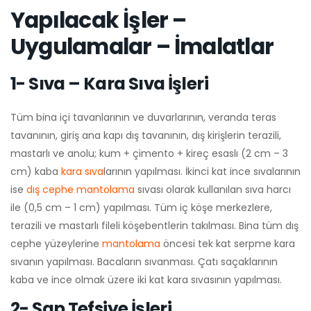
Yapılacak İşler –
Uygulamalar – İmalatlar
1- Sıva – Kara Sıva İşleri
Tüm bina içi tavanlarının ve duvarlarının, veranda teras
tavanının, giriş ana kapı dış tavanının, dış kirişlerin terazili,
mastarlı ve anolu; kum + çimento + kireç esaslı (2 cm – 3
cm) kaba
kara sıva
larının yapılması. İkinci kat ince sıvalarının
ise
dış cephe mantolama
sıvası olarak kullanılan sıva harcı
ile (0,5 cm – 1 cm) yapılması. Tüm iç köşe merkezlere,
terazili ve mastarlı fileli köşebentlerin takılması. Bina tüm dış
cephe yüzeylerine
mantolama
öncesi tek kat serpme kara
sıvanın yapılması. Bacaların sıvanması. Çatı saçaklarının
kaba ve ince olmak üzere iki kat kara sıvasının yapılması.
2- Şap Tefsiye İşleri