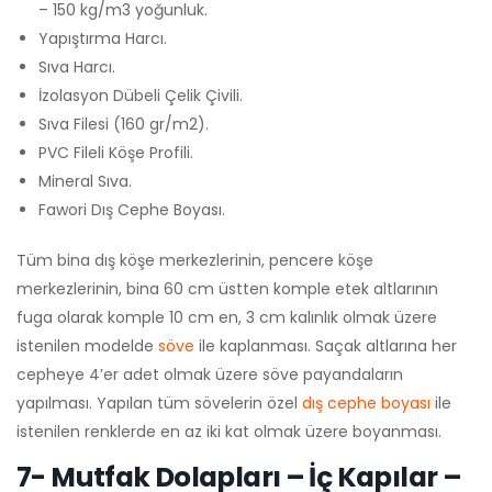
– 150 kg/m3 yoğunluk.
Yapıştırma Harcı.
Sıva Harcı.
İzolasyon Dübeli Çelik Çivili.
Sıva Filesi (160 gr/m2).
PVC Fileli Köşe Profili.
Mineral Sıva.
Fawori Dış Cephe Boyası.
Tüm bina dış köşe merkezlerinin, pencere köşe
merkezlerinin, bina 60 cm üstten komple etek altlarının
fuga olarak komple 10 cm en, 3 cm kalınlık olmak üzere
istenilen modelde
söve
ile kaplanması. Saçak altlarına her
cepheye 4’er adet olmak üzere söve payandaların
yapılması. Yapılan tüm sövelerin özel
dış cephe boyası
ile
istenilen renklerde en az iki kat olmak üzere boyanması.
7- Mutfak Dolapları – İç Kapılar –