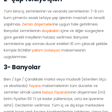
Tüm bina iç zeminlerinin ve veranda zeminlerinin 7-9 cm
kum çimento esaslı tefsiye şap işlerinin mastarlı ve terazili
yapılması.
Zemin döşemeleri
ne uygun hale getirilmesi.
Banyolar zeminlerinin
duşakabin
içine ve diğer süzgeçlere
göre gerekli meyillerin hatasız verilmesi. Banyolar
zeminlerine şap sonrası duvar etekleri 10 cm çıkacak şekilde
komple İSONEM
yalıtım izolasyon
malzemesinin
uygulanması.
3- Banyolar
Bien / Ege / Çanakkale marka veya müdavili (istenilen ölçü
ve ebatlarda)
fayans
malzemelerinin tüm duvarlar ve
zeminler olmak üzere
banyo fayanslar
ının döşenmesi (m2
birim fiyatları 50 TL’ye kadar yükleniciye, üstü ise işverene
aittir). Derzlerinin verilmesi. Tüm iç ve dış köşe merkezlere
parlak krom renk fayans köşebentlerinin takılması. Varsa fon