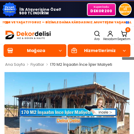
Kupon kodu:
Son gün
Fırsat
İlk Alışverişine Özel!
Günleri
30
DEKOR200
Ağustos
500 TL İNDİRİM
1-30 Ağustos
»
«
ŞATIYORUZ — BİZİMLE DAİMA KÂRDASINIZ.
MUHTEŞEM YAŞAM ALANLARI YARA
0
Ara
Hesabım
Sepetim
Mağaza
Hizmetlerimiz
>
>
Ana Sayfa
Fiyatlar
170 M2 İnşaatın İnce İşler Maliyeti