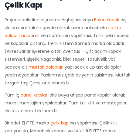
Çelik Kapı
Projede belirtilen ölçülerde Highgloss veya
Balon kapak
dış
aksam, suntalam gövde olmak üzere ankastreli
mutfak
dolabı imalatı
nın ve montajının yapılması. Tüm çekmeceler
ve kapaklar pistonlu frenli sistem Samed marka olacaktır.
(Aksesuarlar işverene aittir. Aventus – Çift açılım kapak
sistemleri, şişelik, yağdanlık, kiler sepeti, fasulyelik vb).
Sadece alt
mutfak dolapları
yapılacak olup üst dolaplar
yapılmayacaktır. Paslanmaz çelik eviyenin takılması. Mutfak
tezgah taşı Çimstone olacaktır.
Tüm iç
panel kapılar
lake boya ahşap panel kapılar olarak
imalat montajları yapılacaktır. Tüm kol, kilit ve menteşeleri
eksiksiz olarak takılacaktır.
Bir adet ELİTTE marka
çelik kapı
nın yapılması. Çelik kilit
koruyuculu, Monoblok kancalı ve 14 kilitli ELİTTE marka