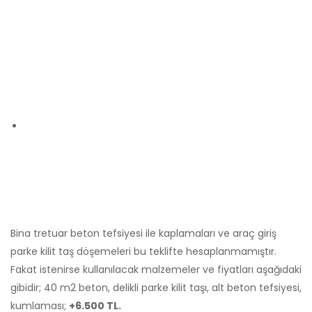
İncelediniz. Daha Fazla Bilgi ve Detay İçin Bizimle İletişime
Geçebilirsiniz.
170 M2 İnşaatın İnce İşler Maliyeti
ve Tüm
Güncel Fiyatlarımızı Böylelikle Öğrenmiş Oldunuz. Artık Sizde
Kendi
İnşaat Fiyatları
nızı Hesaplayabilirsiniz.
Aşağıdaki sayfalarımızı da ziyaret ederek inşaat ve
dekorasyon konuları hakkında farklı bilgilere ulaşabilirsiniz.
Ev Tadilat Fiyatları >
Dekorasyon Fiyatları >
Anahtar Teslim Ev Fiyatları >
Bizden Teklif Alın, Kârlı
Çıkın!