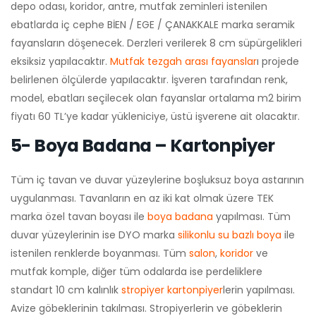
depo odası, koridor, antre, mutfak zeminleri istenilen
ebatlarda iç cephe BİEN / EGE / ÇANAKKALE marka seramik
fayansların döşenecek. Derzleri verilerek 8 cm süpürgelikleri
eksiksiz yapılacaktır.
Mutfak tezgah arası fayanslar
ı projede
belirlenen ölçülerde yapılacaktır. İşveren tarafından renk,
model, ebatları seçilecek olan fayanslar ortalama m2 birim
fiyatı 60 TL’ye kadar yükleniciye, üstü işverene ait olacaktır.
5- Boya Badana – Kartonpiyer
Tüm iç tavan ve duvar yüzeylerine boşluksuz boya astarının
uygulanması. Tavanların en az iki kat olmak üzere TEK
marka özel tavan boyası ile
boya badana
yapılması. Tüm
duvar yüzeylerinin ise DYO marka
silikonlu su bazlı boya
ile
istenilen renklerde boyanması. Tüm
salon
,
koridor
ve
mutfak komple, diğer tüm odalarda ise perdeliklere
standart 10 cm kalınlık
stropiyer
kartonpiyer
lerin yapılması.
Avize göbeklerinin takılması. Stropiyerlerin ve göbeklerin