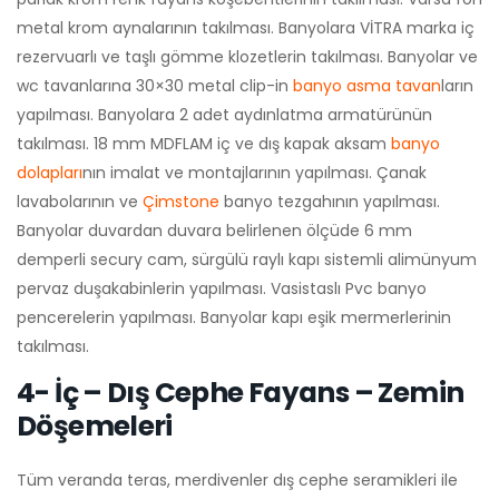
metal krom aynalarının takılması. Banyolara VİTRA marka iç
rezervuarlı ve taşlı gömme klozetlerin takılması. Banyolar ve
wc tavanlarına 30×30 metal clip-in
banyo asma tavan
ların
yapılması. Banyolara 2 adet aydınlatma armatürünün
takılması. 18 mm MDFLAM iç ve dış kapak aksam
banyo
dolapları
nın imalat ve montajlarının yapılması. Çanak
lavabolarının ve
Çimstone
banyo tezgahının yapılması.
Banyolar duvardan duvara belirlenen ölçüde 6 mm
demperli secury cam, sürgülü raylı kapı sistemli alimünyum
pervaz duşakabinlerin yapılması. Vasistaslı Pvc banyo
pencerelerin yapılması. Banyolar kapı eşik mermerlerinin
takılması.
4- İç – Dış Cephe Fayans – Zemin
Döşemeleri
Tüm veranda teras, merdivenler dış cephe seramikleri ile