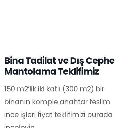
Komple Ev Tadilatı
Komple ev tadilatı hakkında eşsiz
bilgiler burada! Tüm tadilat ve
dekorasyon maliyetleri için sayfayı
mutlaka ziyaret edin.
Komple Ev Tadilatı >>
İLGİLİ BAŞLIKLAR:
Kabası bitmiş inşaatın kalan işleri, ince
işler için teklif al, ince işler fiyat teklifi, inşaat ince işler
fiyatları, inşaatım için teklif al, ince inşaat işleri maliyetleri,