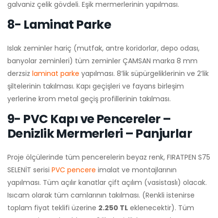
galvaniz çelik gövdeli. Eşik mermerlerinin yapılması.
8- Laminat Parke
Islak zeminler hariç (mutfak, antre koridorlar, depo odası,
banyolar zeminleri) tüm zeminler ÇAMSAN marka 8 mm
derzsiz
laminat parke
yapılması. 8’lik süpürgeliklerinin ve 2’lik
şiltelerinin takılması. Kapı geçişleri ve fayans birleşim
yerlerine krom metal geçiş profillerinin takılması.
9- PVC Kapı ve Pencereler –
Denizlik Mermerleri – Panjurlar
Proje ölçülerinde tüm pencerelerin beyaz renk, FIRATPEN S75
SELENİT serisi
PVC pencere
imalat ve montajlarının
yapılması. Tüm açılır kanatlar çift açılım (vasistaslı) olacak.
Isıcam olarak tüm camlarının takılması. (Renkli istenirse
toplam fiyat teklifi üzerine
2.250 TL
eklenecektir). Tüm