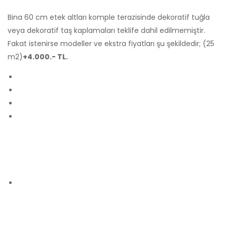
Bina 60 cm etek altları komple terazisinde dekoratif tuğla
veya dekoratif taş kaplamaları teklife dahil edilmemiştir.
Fakat istenirse modeller ve ekstra fiyatları şu şekildedir; (25
m2)
+4.000.- TL.
Bina tretuar beton tefsiyesi ile kaplamaları ve araç giriş
parke kilit taş döşemeleri bu teklifte hesaplanmamıştır.
Fakat istenirse kullanılacak malzemeler ve fiyatları aşağıdaki