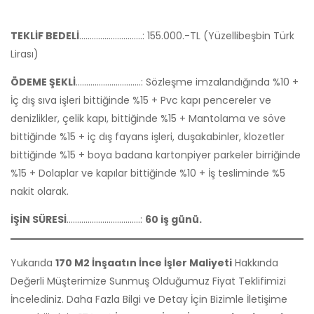
Bina Tadilat ve Dış Cephe
Mantolama Teklifimiz
150 m2’lik iki katlı (300 m2) bir
binanın komple anahtar teslim
ince işleri fiyat teklifimizi burada
inceleyin.
Bina Tadilat ve Mantolama >>