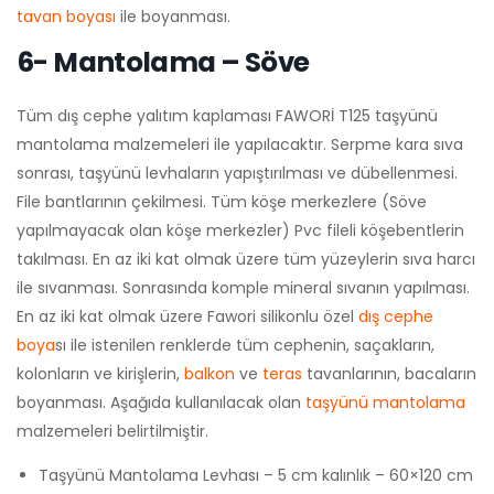
tavan boyası
ile boyanması.
6- Mantolama – Söve
Tüm dış cephe yalıtım kaplaması FAWORİ T125 taşyünü
mantolama malzemeleri ile yapılacaktır. Serpme kara sıva
sonrası, taşyünü levhaların yapıştırılması ve dübellenmesi.
File bantlarının çekilmesi. Tüm köşe merkezlere (Söve
yapılmayacak olan köşe merkezler) Pvc fileli köşebentlerin
takılması. En az iki kat olmak üzere tüm yüzeylerin sıva harcı
ile sıvanması. Sonrasında komple mineral sıvanın yapılması.
En az iki kat olmak üzere Fawori silikonlu özel
dış cephe
boya
sı ile istenilen renklerde tüm cephenin, saçakların,
kolonların ve kirişlerin,
balkon
ve
teras
tavanlarının, bacaların
boyanması. Aşağıda kullanılacak olan
taşyünü mantolama
malzemeleri belirtilmiştir.
Taşyünü Mantolama Levhası – 5 cm kalınlık – 60×120 cm