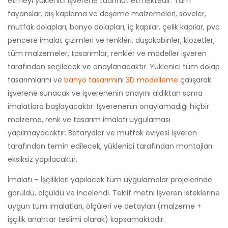
etmeyi yüklenici işverene taahhüt etmektedir. Tüm
fayanslar, dış kaplama ve döşeme malzemeleri, söveler,
mutfak dolapları, banyo dolapları, iç kapılar, çelik kapılar, pvc
pencere imalat çizimleri ve renkleri, duşakabinler, klozetler,
tüm malzemeler, tasarımlar, renkler ve modeller işveren
tarafından seçilecek ve onaylanacaktır. Yüklenici tüm dolap
tasarımlarını ve
banyo tasarımı
nı
3D modelleme
çalışarak
işverene sunacak ve işverenenin onayını aldıktan sonra
imalatlara başlayacaktır. İşverenenin onaylamadığı hiçbir
malzeme, renk ve tasarım imalatı uygulaması
yapılmayacaktır. Bataryalar ve mutfak eviyesi işveren
tarafından temin edilecek, yüklenici tarafından montajları
eksiksiz yapılacaktır.
İmalatı – İşçilikleri yapılacak tüm uygulamalar projelerinde
görüldü, ölçüldü ve incelendi. Teklif metni işveren isteklerine
uygun tüm imalatları, ölçüleri ve detayları (malzeme +
işçilik anahtar teslimi olarak) kapsamaktadır.