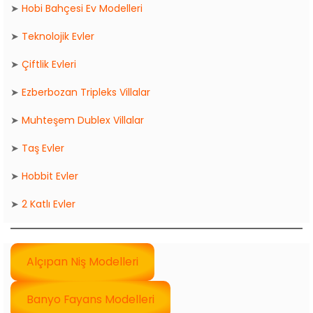
➤
Hobi Bahçesi Ev Modelleri
➤
Teknolojik Evler
➤
Çiftlik Evleri
➤
Ezberbozan Tripleks Villalar
➤
Muhteşem Dublex Villalar
➤
Taş Evler
➤
Hobbit Evler
➤
2 Katlı Evler
Alçıpan Niş Modelleri
Banyo Fayans Modelleri