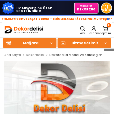
Kupon kodu:
Son gün
Fırsat
İlk Alışverişine Özel!
Günleri
30
DEKOR200
Ağustos
500 TL İNDİRİM
1-30 Ağustos
»
«
RATIYOR VE YAŞATIYORUZ — BİZİMLE DAİMA KÂRDASINIZ.
MUHTEŞEM YAŞAM 
0
Ara
Hesabım
Sepetim
Mağaza
Hizmetlerimiz
>
>
Ana Sayfa
Dekordelisi
Dekordelisi Model ve Kataloglar