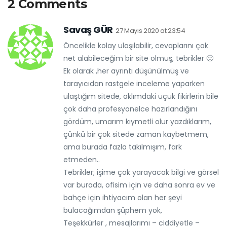
2 Comments
Savaş GÜR
27 Mayıs 2020 at 23:54
Öncelikle kolay ulaşılabilir, cevaplarını çok
net alabileceğim bir site olmuş, tebrikler 🙂
Ek olarak ,her ayrıntı düşünülmüş ve
tarayıcıdan rastgele inceleme yaparken
ulaştığım sitede, aklımdaki uçuk fikirlerin bile
çok daha profesyonelce hazırlandığını
gördüm, umarım kıymetli olur yazdıklarım,
çünkü bir çok sitede zaman kaybetmem,
ama burada fazla takılmışım, fark
etmeden..
Tebrikler; işime çok yarayacak bilgi ve görsel
var burada, ofisim için ve daha sonra ev ve
bahçe için ihtiyacım olan her şeyi
bulacağımdan şüphem yok,
Teşekkürler , mesajlarımı – ciddiyetle –